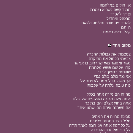
אין חוקים במלחמה
תמיד קשה כשהיא נגמרת
וצריך להפרד
מהטנק ומהדגל
להגיד יפה תודה וסליחה ולצאת
הייתם
קהל נפלא באמת
מקום אחד
צמצמתי את גבולות ההכרה
צבעתי בכחול את התיקרה
סגור ומסוגר מאז שהרחוב בו אני גר
קרוי על שם פושע מלחמה
שוטטתי בחושך לבדי
אני נגד כולם כולם נגדי
אך משהו גדול ממני לא ויתר עלי
פיה טובה עלתה על עקבותי
מה זה הם מי זה אתה בכלל
אותה אלה מציצה מהעיניים של כולם
אתה בחוץ אצלם והם בתוכך
אם תשתנה איתם הם ישתנו איתך
סבינה מחייה את המתים
חליל הצד במחנה פליטים
על כל דקה איתה אני רוצה לאמר תודה
על בכי מול גדר ההפרדה