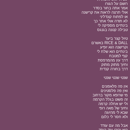
רושם על הגורו
אמר אתה בחור בסדר
אולי תרצה לראות את קרישנה
או לפתוח קונדליני
לא תודה אולי אחר כך
בינתיים מספיקה לי
טבילה קטנה בגנגס
טיול קצר ביער
RICE & DALL באשרם
וקרישנה הוא יופיע
בינתיים הוא שלח לי
קוף למטבח
דרך עץ מהמרפסת
וחיוך מתוק מתוק
דרך בחורה קנדית
שנטי שנטי שנטי
אין פה פלאפונים
ואין פה פלסטינים
מי שרופא מקור ברחוב
זה פשוט בגלל הקרמה
ולי יש אחלה קרמה
וחיוך של מאה רופי
שבא לי מהיוגה
ולא חסר לי כלום
אבל מה עם עודד
הוא וריקי עוד ביחד