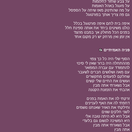
על צבע שחזר לחלומות
על מעגל באהל האומות
על מה שהתינוק מאז שיחה על הספסל
גם פה צריך אותך בפורטוגל
איפה בית לחם איפה פורטוגל בכלל
כולנו משיטים ביחד את אותה ספינת חלל
בפנים הכל מחולק אך במבט מהצד
אין זמן ואין מרחק יש רק מקום אחד
פניה האמיתיים
הסוף שלי היה כל כך צפוי
מההתחלה היה ברור שאין לי סיכוי
להתמודד עם עברה המפואר
עם מאה ושלושים חברים לשעבר
שחלקם לפעמים מתקשרים
ועושים את החיים שלי קשים
אבל נשארתי אתה מבין
אהבתי את הזנזונת הקטנה
זרקתי לה את האמת בפנים
דחפתי לה את האף לעניינים
וחילקתי את האויר שאנחנו נושמים
לשני חלקים שווים
אבל היא לא היתה טובה אלי
היא המשיכה לנשום גם בלעדי
אבל נשארתי אתה מבין
אתה מבין