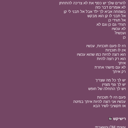
להורים שלך יש כסף את לא צריכה להתחתן
לא אומרים דבר כזה
בשמחה אביא לך ילד אבל אל תבני לי קן
אל תבני לו קן הוא מבקש
אל תגידי כן
תגידי גם כן וגם לא
לא עכשיו
ועכשיו?
כן
היו לו פעם תוכניות, עכשיו
אין לו תוכניות
הוא רוצה להיות כמו שהוא עכשיו
הוא רק רוצה להיות
איתך
לא עם מישהי אחרת
רק איתך
יש לך כל מה שצריך
יש לך גוף מצויין
ויש לך התחלה של חופש
פעם היו לי תוכניות
עכשיו אני רוצה להיות איתך במיטה
אז תקשיבי לשיר הבא
רישיקש
עשיתי OM והשארתי