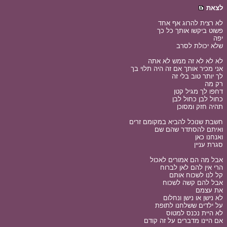
לצאת
לא רצית להרוג אף אחד
פשוט ביקשו אותך כל כך
יפה
שלא יכולת לסרב
לא לא לא זה ממש לא אתה
אני מכיר אותך אם זה היה תלוי בך
לך יותר טוב בלי זה
רק מה
דחפו לך מגיל קטן
כחול לבן כחול לבן
תהיה חזק ומסוכן
חשבת שנוכל להביא במקומם זרים
ואיתם להסתדר שהם שם
ואנחנו כאן
סגרת עניין
אבל מה הם אמורים לאכול
הרי אין להם לאן לברוח
קל לנו לשכוח אותם
אבל להם קשה לשכוח
את עצמם
לא נישן או נישן ונחלום
על ילדים ששלחנו לתופת
לא היית נכנס למטוס
אם היינו מדברים על זה קודם